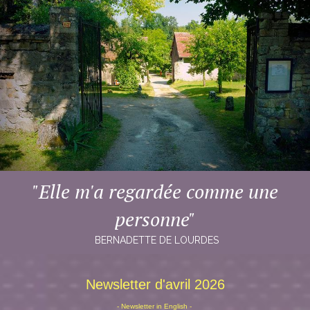
"Elle m'a regardée
comme une
personne"
BERNADETTE DE LOURDES
Newsletter d'avril 2026
- Newsletter in English -