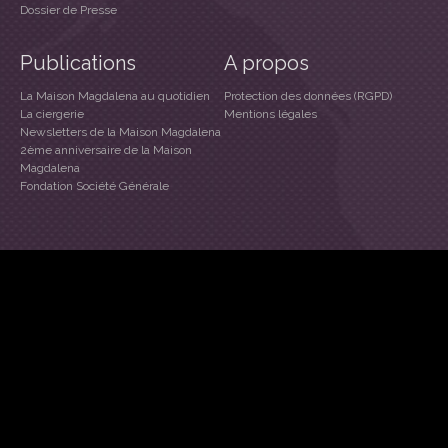
Dossier de Presse
Publications
A propos
La Maison Magdalena au quotidien
Protection des données (RGPD)
La ciergerie
Mentions légales
Newsletters de la Maison Magdalena
2ème anniversaire de la Maison
Magdalena
Fondation Société Générale