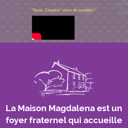
"Nous, Couples" viens de paraître !
La Maison Magdalena est un
foyer fraternel qui accueille