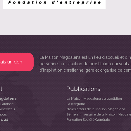
La Maison Magdalena
est un lieu d'accueil et 
fais un don
personnes en situation de prostitution qui souhai
d’inspiration chrétienne, gère et organise ce cent
t
Publications
agdalena
La Maison Magdalena au quotidien
 Paroisse
La ciergerie
ainebleau
Newsletters de la Maison Magdalena
nous
2ème anniversaire de la Maison Magdal
84 21
Fondation Société Générale