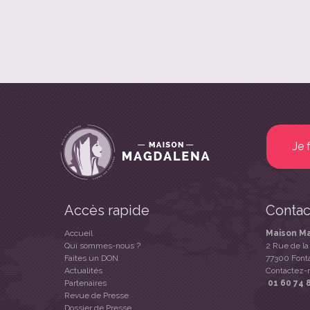
Je 
Accès rapide
Contac
Accueil
Maison M
Qui sommes-nous ?
2 Rue de la
Faites un DON
77300 Font
Actualités
Contactez-
Partenaires
01 60 74 
Revue de Presse
Dossier de Presse