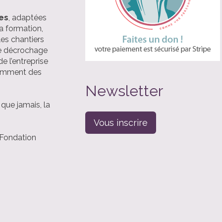
es
, adaptées
la formation,
les chantiers
 le décrochage
e l’entreprise
tamment des
Newsletter
s que jamais, la
Vous inscrire
a Fondation