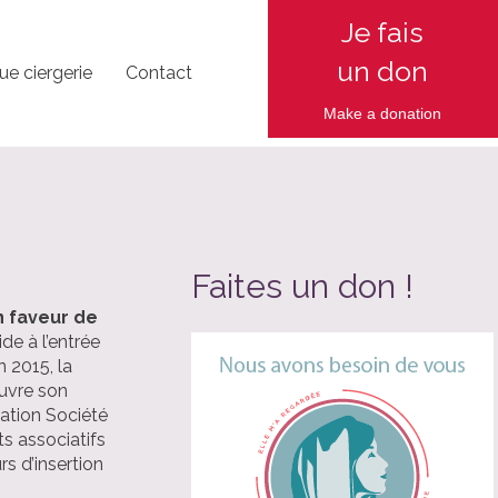
Je fais
un don
ue ciergerie
Contact
Make a d
onation
Faites un don !
n faveur de
de à l’entrée
n 2015, la
ouvre son
dation Société
ts associatifs
rs d’insertion