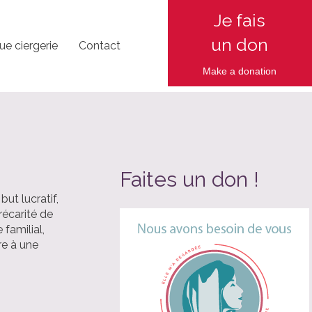
Je fais
un don
ue ciergerie
Contact
Make a d
onation
Faites un don !
ut lucratif,
précarité de
 familial,
re à une