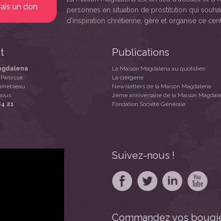
fais un don
personnes en situation de prostitution qui souhai
d’inspiration chrétienne, gère et organise ce cent
t
Publications
agdalena
La Maison Magdalena au quotidien
 Paroisse
La ciergerie
ainebleau
Newsletters de la Maison Magdalena
nous
2ème anniversaire de la Maison Magdal
84 21
Fondation Société Générale
Suivez-nous !
Commandez vos bougie